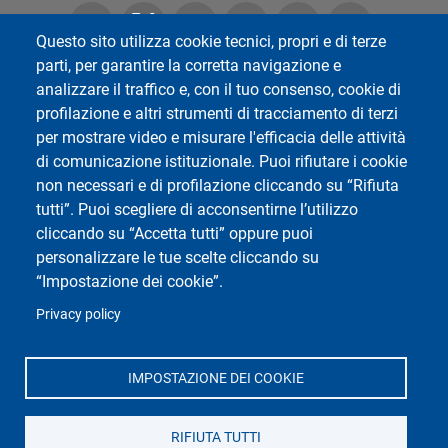
Questo sito utilizza cookie tecnici, propri e di terze
parti, per garantire la corretta navigazione e
analizzare il traffico e, con il tuo consenso, cookie di
Department of Law
profilazione e altri strumenti di tracciamento di terzi
Università degli Studi di Pavia
per mostrare video e misurare l'efficacia delle attività
Corso Strada Nuova 65, Pavia - 27100 Pavia - Italy
di comunicazione istituzionale. Puoi rifiutare i cookie
non necessari e di profilazione cliccando su “Rifiuta
Tel. 0382.984313
tutti”. Puoi scegliere di acconsentirne l’utilizzo
Fax. 0382.984678
cliccando su “Accetta tutti” oppure puoi
Mail.
giurispv@unipv.it
personalizzare le tue scelte cliccando su
“Impostazione dei cookie”.
Privacy policy
IMPOSTAZIONE DEI COOKIE
RIFIUTA TUTTI