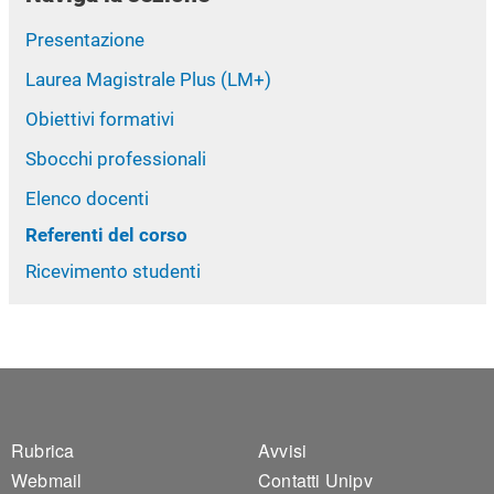
Presentazione
Laurea Magistrale Plus (LM+)
Obiettivi formativi
Sbocchi professionali
Elenco docenti
Referenti del corso
Ricevimento studenti
Footer 1
Footer 2
Rubrica
Avvisi
Webmail
Contatti Unipv