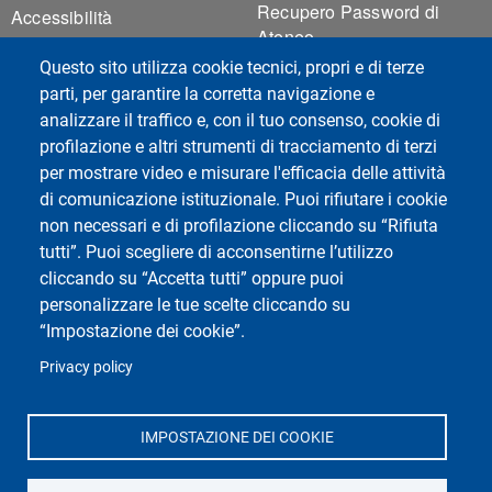
Recupero Password di
Accessibilità
Ateneo
Mappa del sito
Sicurezza
Questo sito utilizza cookie tecnici, propri e di terze
Cookie settings
parti, per garantire la corretta navigazione e
analizzare il traffico e, con il tuo consenso, cookie di
profilazione e altri strumenti di tracciamento di terzi
Social del corso di laurea
per mostrare video e misurare l'efficacia delle attività
di comunicazione istituzionale. Puoi rifiutare i cookie
non necessari e di profilazione cliccando su “Rifiuta
tutti”. Puoi scegliere di acconsentirne l’utilizzo
cliccando su “Accetta tutti” oppure puoi
personalizzare le tue scelte cliccando su
“Impostazione dei cookie”.
Privacy policy
Social di Ateneo
IMPOSTAZIONE DEI COOKIE