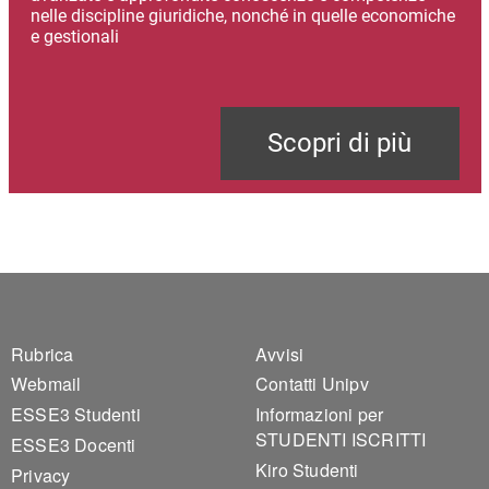
nelle discipline giuridiche, nonché in quelle economiche
e gestionali
Scopri di più
Footer 1
Footer 2
Rubrica
Avvisi
Webmail
Contatti Unipv
ESSE3 Studenti
Informazioni per
STUDENTI ISCRITTI
ESSE3 Docenti
Kiro Studenti
Privacy