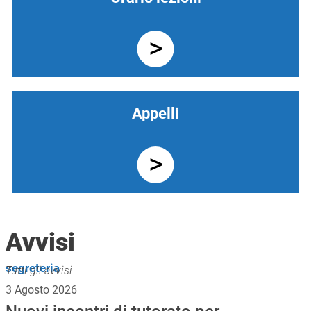
Appelli
Avvisi
segreteria
Tutti gli avvisi
3 Agosto 2026