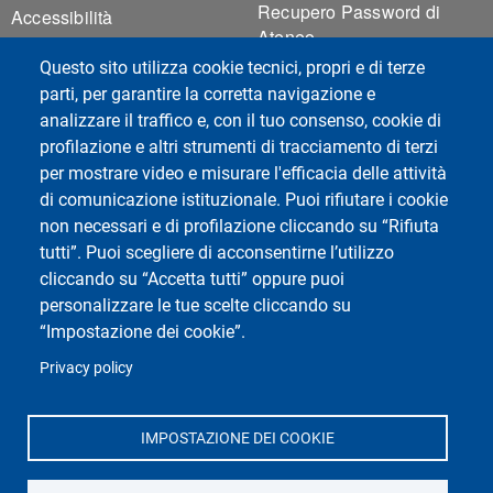
Recupero Password di
Accessibilità
Ateneo
Mappa del sito
Sicurezza
Questo sito utilizza cookie tecnici, propri e di terze
Cookie settings
parti, per garantire la corretta navigazione e
analizzare il traffico e, con il tuo consenso, cookie di
profilazione e altri strumenti di tracciamento di terzi
Social del corso di laurea
per mostrare video e misurare l'efficacia delle attività
di comunicazione istituzionale. Puoi rifiutare i cookie
non necessari e di profilazione cliccando su “Rifiuta
tutti”. Puoi scegliere di acconsentirne l’utilizzo
cliccando su “Accetta tutti” oppure puoi
personalizzare le tue scelte cliccando su
“Impostazione dei cookie”.
Privacy policy
Social di Ateneo
IMPOSTAZIONE DEI COOKIE