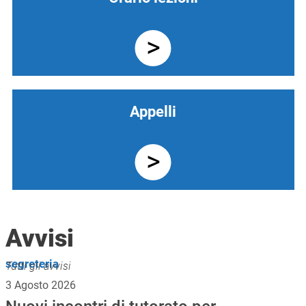
Appelli
Avvisi
segreteria
Tutti gli avvisi
3 Agosto 2026