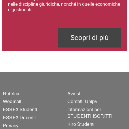
nelle discipline giuridiche, nonché in quelle economiche
e gestionali
Scopri di più
Footer 1
Footer 2
Rubrica
Avvisi
Webmail
Contatti Unipv
ESSE3 Studenti
Informazioni per
STUDENTI ISCRITTI
ESSE3 Docenti
Kiro Studenti
Privacy